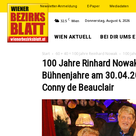
Newsletter-Anmeldung
E-Paper
Mediadaten
C
Donnerstag, August 6, 2026
32.5
Wien
WIEN AKTUELL
BEI DIR UMS 
Start
60 + 40 = 100 Jahre Reinhard Nowak
100 Jah
100 Jahre Rinhard Nowak
Bühnenjahre am 30.04.2
Conny de Beauclair