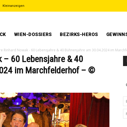
Kleinanzeigen
ECK
WIEN-DOSSIERS
BEZIRKS-HEROS
GEWINNS
re Rinhard Nowak - 60 Lebensjahre & 40 Bühnenjahre am 30.04.2024 im Marchfe
 – 60 Lebensjahre & 40
024 im Marchfelderhof – ©