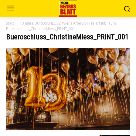
Start
13 Jahre BÜROSCHLUSS: Wiens Afterwork feiert Jubiläum
Bueroschluss_ChristineMiess_PRINT_001
Bueroschluss_ChristineMiess_PRINT_001