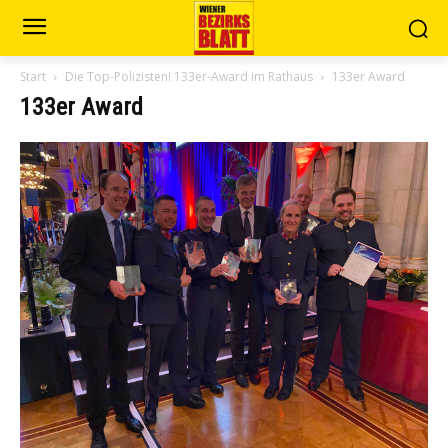
Start
Die Top-Polizisten! 133er-Award im Rathaus
133er Award
133er Award