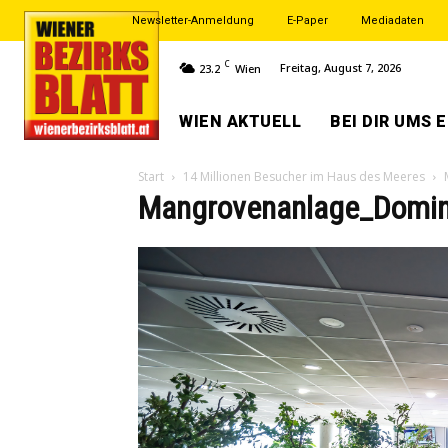
Newsletter-Anmeldung
E-Paper
Mediadaten
C
Freitag, August 7, 2026
23.2
Wien
WIEN AKTUELL
BEI DIR UMS 
Start
14 Millionen Besucher im Haus des Meeres
Mangrovenanlage_Domin