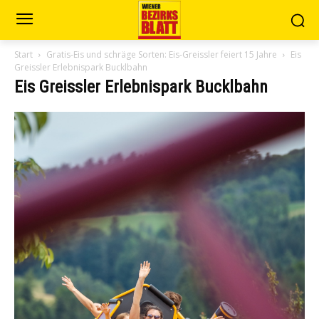
Start
Gratis-Eis und schräge Sorten: Eis-Greissler feiert 15 Jahre
Eis
Greissler Erlebnispark Bucklbahn
Eis Greissler Erlebnispark Bucklbahn