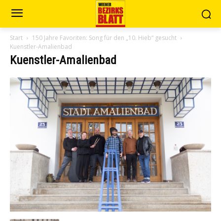
Start
150 Jahre Favoriten: Song für den „10. Hieb“ gesucht
Kuenstler-Amalienbad
Kuenstler-Amalienbad