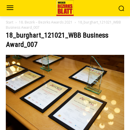
Start
18. Bezirk – Bezirks Awards 2021
18_burghart_121021_WBB
Business Award_007
18_burghart_121021_WBB Business
Award_007