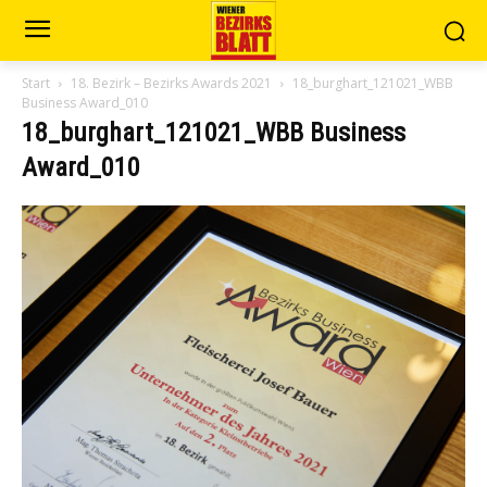
Start
18. Bezirk – Bezirks Awards 2021
18_burghart_121021_WBB
Business Award_010
18_burghart_121021_WBB Business
Award_010