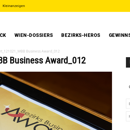
Kleinanzeigen
ECK
WIEN-DOSSIERS
BEZIRKS-HEROS
GEWINNS
rt_121021_WBB Business Award_012
BB Business Award_012