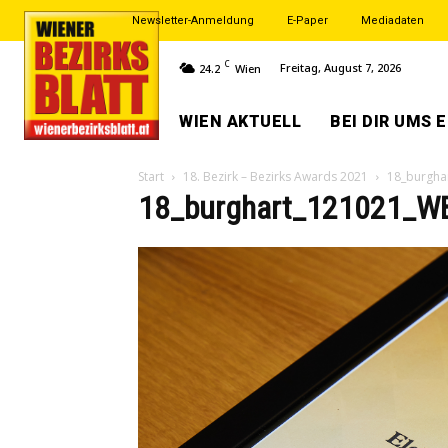
Newsletter-Anmeldung
E-Paper
Mediadaten
C
Freitag, August 7, 2026
24.2
Wien
WIEN AKTUELL
BEI DIR UMS 
Start
18. Bezirk – Bezirks Awards 2021
18_burgha
18_burghart_121021_W