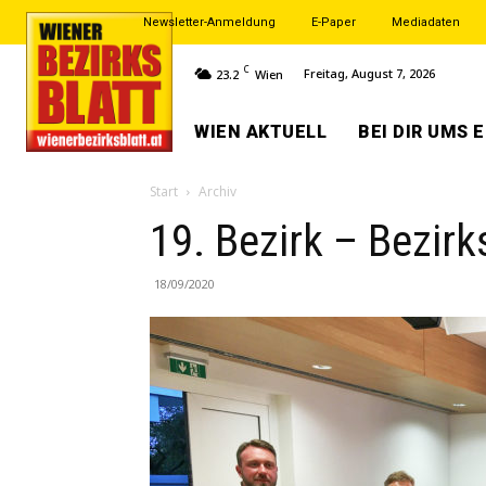
Newsletter-Anmeldung
E-Paper
Mediadaten
C
Freitag, August 7, 2026
23.2
Wien
WIEN AKTUELL
BEI DIR UMS 
Start
Archiv
19. Bezirk – Bezir
18/09/2020