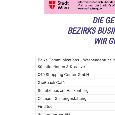
DIE G
BEZIRKS BUSI
WIR G
Palka Communications – Werbeagentur fü
Künstler*innen & Kreative
Q19 Shopping Center GmbH
Gießbach Café
Schutzhaus am Hackenberg
Ortmann Gartengestaltung
Finditoo
Schlumberger AG