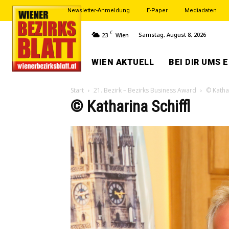
Newsletter-Anmeldung
E-Paper
Mediadaten
C
Samstag, August 8, 2026
23
Wien
WIEN AKTUELL
BEI DIR UMS 
Start
21. Bezirk – Bezirks Business Award
© Kathar
© Katharina Schiffl