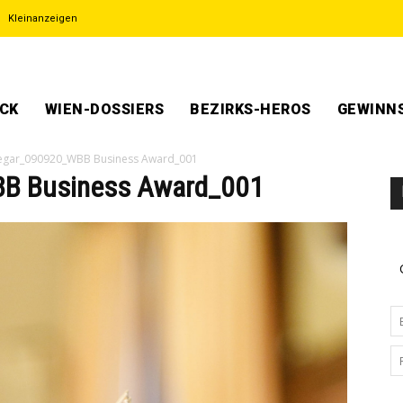
Kleinanzeigen
ECK
WIEN-DOSSIERS
BEZIRKS-HEROS
GEWINNS
tegar_090920_WBB Business Award_001
B Business Award_001