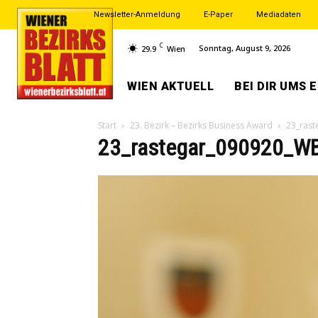
Newsletter-Anmeldung
E-Paper
Mediadaten
C
Sonntag, August 9, 2026
29.9
Wien
WIEN AKTUELL
BEI DIR UMS 
Start
23. Bezirk – Bezirks Business Award
23_ras
23_rastegar_090920_WB