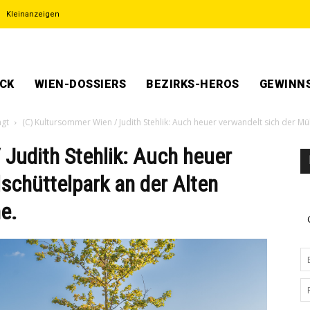
Kleinanzeigen
ECK
WIEN-DOSSIERS
BEZIRKS-HEROS
GEWINNS
ngt
(C) Kultursommer Wien / Judith Stehlik: Auch heuer verwandelt sich der M
Judith Stehlik: Auch heuer
schüttelpark an der Alten
e.