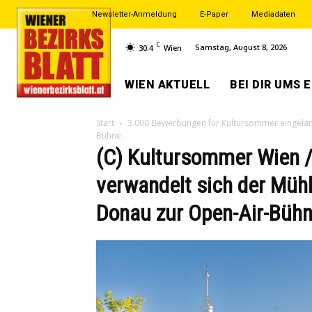
Newsletter-Anmeldung
E-Paper
Mediadaten
C
Samstag, August 8, 2026
30.4
Wien
WIEN AKTUELL
BEI DIR UMS 
Start
3.000 Bewerbungen für Kultursommer eingela
Bühne.
(C) Kultursommer Wien / 
verwandelt sich der Mühl
Donau zur Open-Air-Bühn