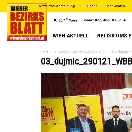
Newsletter-Anmeldung
E-Paper
Mediadaten
C
Donnerstag, August 6, 2026
26.7
Wien
WIEN AKTUELL
BEI DIR UMS 
Start
3. Bezirk – Bezirks Awards 2021
03_dujmic_
03_dujmic_290121_WBB