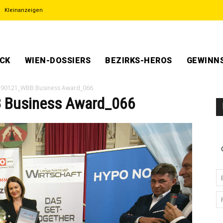
Kleinanzeigen
ECK
WIEN-DOSSIERS
BEZIRKS-HEROS
GEWINNS
290121_WBB Business Award_066
 Business Award_066