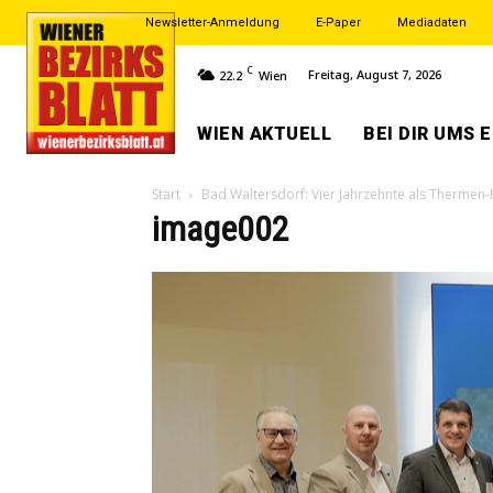
Newsletter-Anmeldung
E-Paper
Mediadaten
C
Freitag, August 7, 2026
22.2
Wien
WIEN AKTUELL
BEI DIR UMS 
Start
Bad Waltersdorf: Vier Jahrzehnte als Thermen-
image002