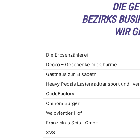
DIE G
BEZIRKS BUSI
WIR G
Die Erbsenzählerei
Decco – Geschenke mit Charme
Gasthaus zur Elisabeth
Heavy Pedals Lastenradtransport und -ve
CodeFactory
Omnom Burger
Waldviertler Hof
Franziskus Spital GmbH
SVS