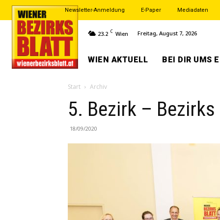
Newsletter-Anmeldung
E-Paper
Mediadaten
C
Freitag, August 7, 2026
23.2
Wien
WIEN AKTUELL
BEI DIR UMS 
Start
Archiv
5. Bezirk – Bezirk
18/09/2020