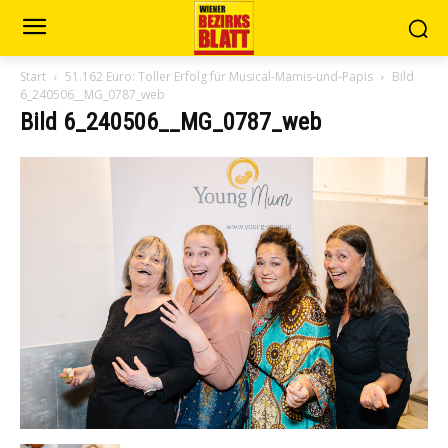
Start
51.162 Euro: Toller Erfolg für Musical-Mamis-und-Papis
Bild
6_240506__MG_0787_web
Bild 6_240506__MG_0787_web