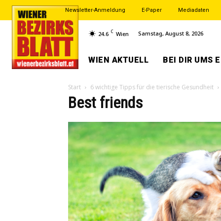
Newsletter-Anmeldung
E-Paper
Mediadaten
C
Samstag, August 8, 2026
24.6
Wien
WIEN AKTUELL
BEI DIR UMS 
Start
6 wichtige Tipps für die tierische Gesundheit
Best friends