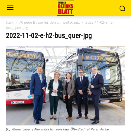
Start
70 neue Busse für den Umweltschutz
2022-11-02-e-h2-
bus_quer-jpg
2022-11-02-e-h2-bus_quer-jpg
(C) Wiener Linien / Alexandra Gritsevskaja: Öffi-Stadtrat Peter Hanke,