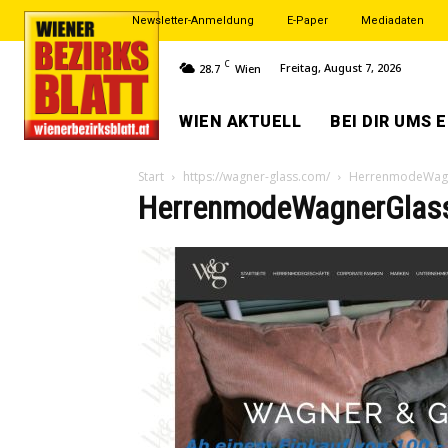
Newsletter-Anmeldung
E-Paper
Mediadaten
C
Freitag, August 7, 2026
28.7
Wien
WIEN AKTUELL
BEI DIR UMS 
Start
https://wagner-glass.com/
HerrenmodeWag
HerrenmodeWagnerGlas