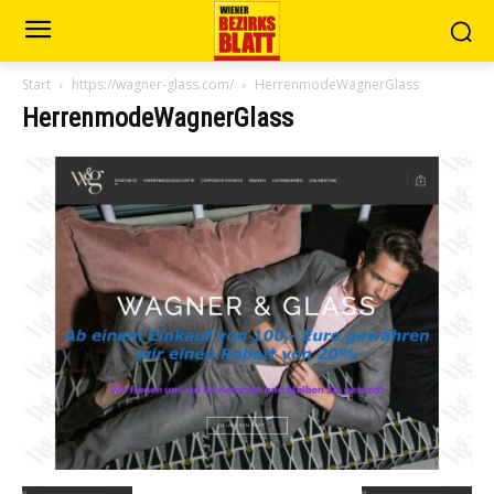
Start
https://wagner-glass.com/
HerrenmodeWagnerGlass
HerrenmodeWagnerGlass