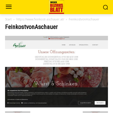
Start
https://www.feinkost-aschauer.at/
FeinkostvonAschauer
FeinkostvonAschauer