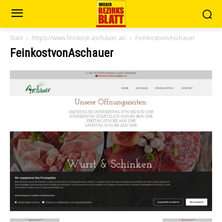
Start
https://www.feinkost-aschauer.at/
FeinkostvonAschauer
FeinkostvonAschauer