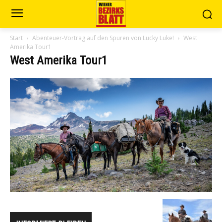
Start
Abenteuer-Vortrag auf den Spuren von Lucky Luke!
West
Amerika Tour1
West Amerika Tour1