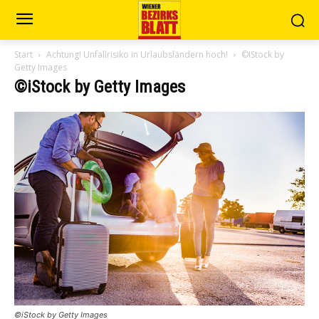
Start
Achtung! Unfallrisiko in Urlaubsländern hoch!
©iStock by
Getty Images
©iStock by Getty Images
©iStock by Getty Images