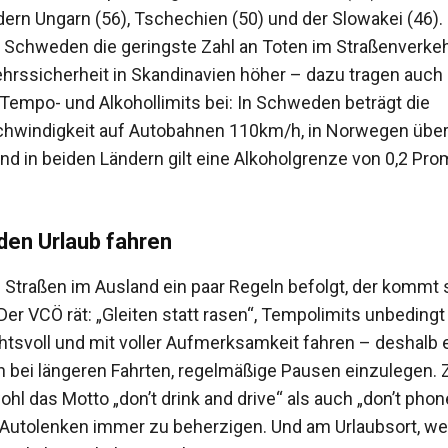
ern Ungarn (56), Tschechien (50) und der Slowakei (46). 
 Schweden die geringste Zahl an Toten im Straßenverkeh
kehrssicherheit in Skandinavien höher – dazu tragen auch 
 Tempo- und Alkohollimits bei: In Schweden beträgt die
hwindigkeit auf Autobahnen 110km/h, in Norwegen über
nd in beiden Ländern gilt eine Alkoholgrenze von 0,2 Pro
 den Urlaub fahren
 Straßen im Ausland ein paar Regeln befolgt, der kommt s
Der VCÖ rät: „Gleiten statt rasen“, Tempolimits unbedingt
htsvoll und mit voller Aufmerksamkeit fahren – deshalb 
h bei längeren Fahrten, regelmäßige Pausen einzulegen. 
hl das Motto „don’t drink and drive“ als auch „don’t pho
 Autolenken immer zu beherzigen. Und am Urlaubsort, w