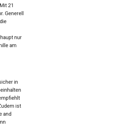
Mit 21
r. Generell
die
haupt nur
mille am
icher in
 einhalten
empfiehlt
Zudem ist
ne and
enn