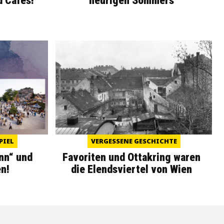
d Cafés!
heurigen Sommers
PIEL
VERGESSENE GESCHICHTE
nn“ und
Favoriten und Ottakring waren
n!
die Elendsviertel von Wien