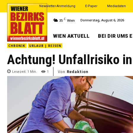
Newsletter-Anmeldung
E-Paper
Mediadaten
C
Donnerstag, August 6, 2026
35
Wien
WIEN AKTUELL
BEI DIR UMS 
CHRONIK
URLAUB | REISEN
Achtung! Unfallrisiko i
Von
Redaktion
Lesezeit:
1
Min.
1