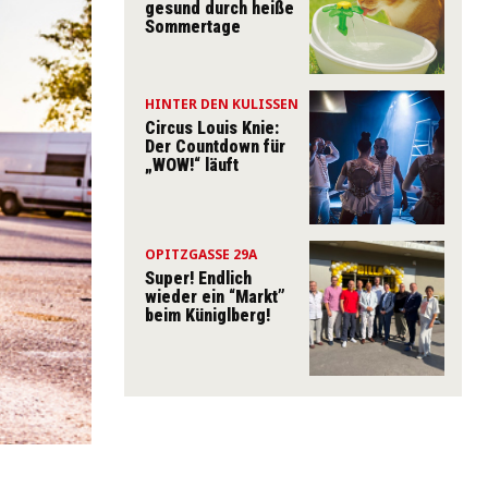
gesund durch heiße
Sommertage
HINTER DEN KULISSEN
Circus Louis Knie:
Der Countdown für
„WOW!“ läuft
OPITZGASSE 29A
Super! Endlich
wieder ein “Markt”
beim Küniglberg!