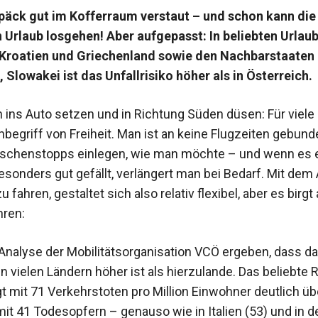
päck gut im Kofferraum verstaut – und schon kann die
n Urlaub losgehen! Aber aufgepasst: In beliebten Urlau
, Kroatien und Griechenland sowie den Nachbarstaaten
 Slowakei ist das Unfallrisiko höher als in Österreich.
h ins Auto setzen und in Richtung Süden düsen: Für viele
Inbegriff von Freiheit. Man ist an keine Flugzeiten gebund
ischenstopps einlegen, wie man möchte – und wenn es 
sonders gut gefällt, verlängert man bei Bedarf. Mit dem 
u fahren, gestaltet sich also relativ flexibel, aber es birgt
hren:
 Analyse der Mobilitätsorganisation VCÖ ergeben, dass d
 in vielen Ländern höher ist als hierzulande. Das beliebte 
gt mit 71 Verkehrstoten pro Million Einwohner deutlich üb
mit 41 Todesopfern – genauso wie in Italien (53) und in d