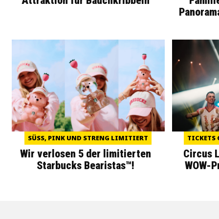
Attraktion für Bauchkribbeln
Famili
Panoram
SÜSS, PINK UND STRENG LIMITIERT
TICKETS 
Wir verlosen 5 der limitierten
Circus 
Starbucks Bearistas™!
WOW-Pre