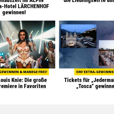
enauszeit im ALPIN
die Lieblingswirte un
a-Hotel LÄRCHENHOF
gewinnen!
GEWINNEN & MANEGE FREI!
ORF EXTRA-GEWINNS
Louis Knie: Die große
Tickets für „Jederma
miere in Favoriten
„Tosca“ gewinne