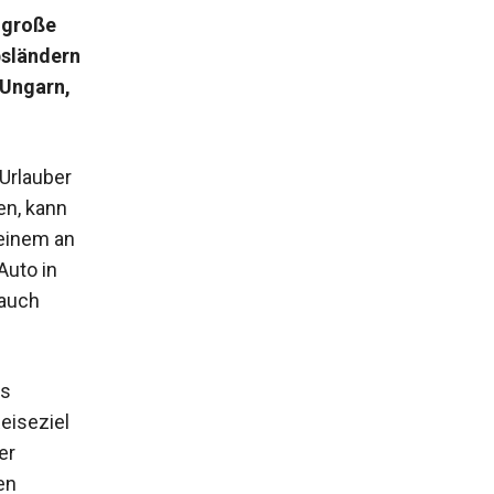
 große
bsländern
 Ungarn,
 Urlauber
en, kann
einem an
Auto in
 auch
as
Reiseziel
er
en