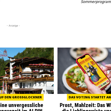
Sommerprogramm
- Anzeige -
UF DEN GROSSGLOCKNER
DAS VOTING STARTET AM 
eine unvergessliche
Prost, Mahlzeit: Das 