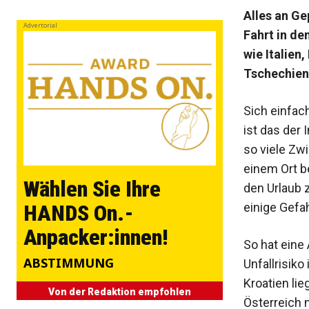
Alles an Ge
Advertorial
Fahrt in de
wie Italien
Tschechien,
Sich einfac
ist das der 
so viele Zw
einem Ort be
Wählen Sie Ihre
den Urlaub z
einige Gefa
HANDS On.-
Anpacker:innen!
So hat eine
ABSTIMMUNG
Unfallrisiko
Kroatien lie
Von der Redaktion empfohlen
Österreich 