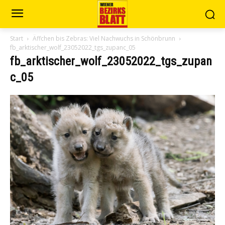
Start
Äffchen bis Zebras: Viel Nachwuchs in Schönbrunn
fb_arktischer_wolf_23052022_tgs_zupanc_05
fb_arktischer_wolf_23052022_tgs_zupan
c_05