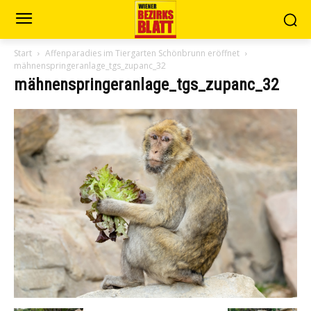
Start
Affenparadies im Tiergarten Schönbrunn eröffnet
mähnenspringeranlage_tgs_zupanc_32
mähnenspringeranlage_tgs_zupanc_32