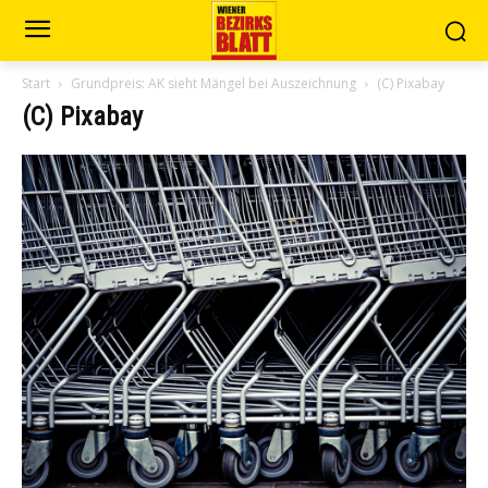
Start
Grundpreis: AK sieht Mängel bei Auszeichnung
(C) Pixabay
(C) Pixabay