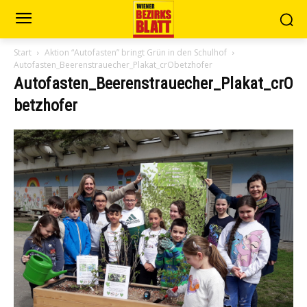
Start
Aktion “Autofasten” bringt Grün in den Schulhof
Autofasten_Beerenstrauecher_Plakat_crObetzhofer
Autofasten_Beerenstrauecher_Plakat_crO
betzhofer