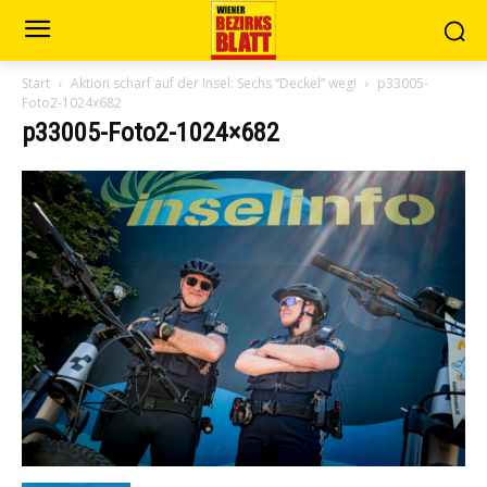
Start
Aktion scharf auf der Insel: Sechs “Deckel” weg!
p33005-
Foto2-1024x682
p33005-Foto2-1024×682