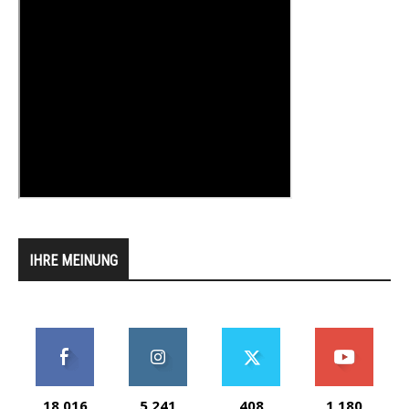
IHRE MEINUNG
18,016
5,241
408
1,180