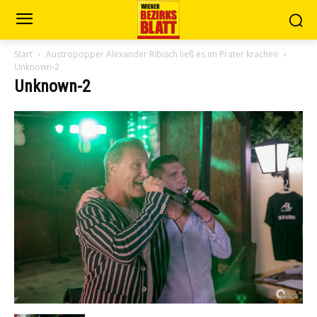
Start
Austropopper Alexander Ribisch ließ es im Prater krachen
Unknown-2
Unknown-2