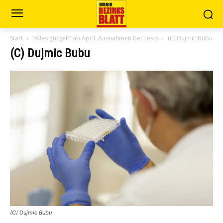
Start
“Alles gurgelt” ab April: Ausnahmen bei Tests
(C) Dujmic Bubu
(C) Dujmic Bubu
(C) Dujmic Bubu