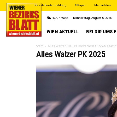
Newsletter-Anmeldung
E-Paper
Mediadaten
C
Donnerstag, August 6, 2026
32.5
Wien
WIEN AKTUELL
BEI DIR UMS 
Start
Alles Walzer! Neues, kostenloses Top-Magazin 
Alles Walzer PK 2025