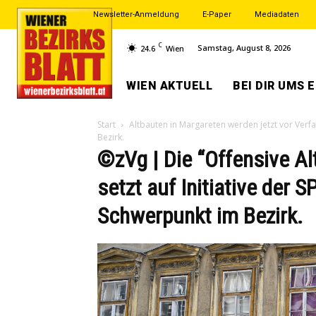
Newsletter-Anmeldung
E-Paper
Mediadaten
C
Samstag, August 8, 2026
24.6
Wien
WIEN AKTUELL
BEI DIR UMS 
Start
Altbauten in Margareten werden jetzt vor Verfal
Bezirk.
©zVg | Die “Offensive Al
setzt auf Initiative der 
Schwerpunkt im Bezirk.