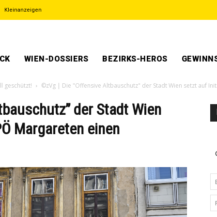
Kleinanzeigen
ECK
WIEN-DOSSIERS
BEZIRKS-HEROS
GEWINNS
l geschützt!
©zVg | Die "Offensive Altbauschutz" der Stadt Wien setzt auf In
tbauschutz” der Stadt Wien
SPÖ Margareten einen