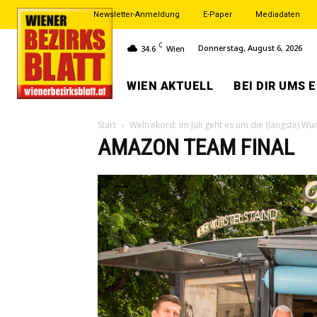
Newsletter-Anmeldung
E-Paper
Mediadaten
C
Donnerstag, August 6, 2026
34.6
Wien
WIEN AKTUELL
BEI DIR UMS 
Start
Weltrekord: Im Juli geht es um die (längste) Wur
AMAZON TEAM FINAL