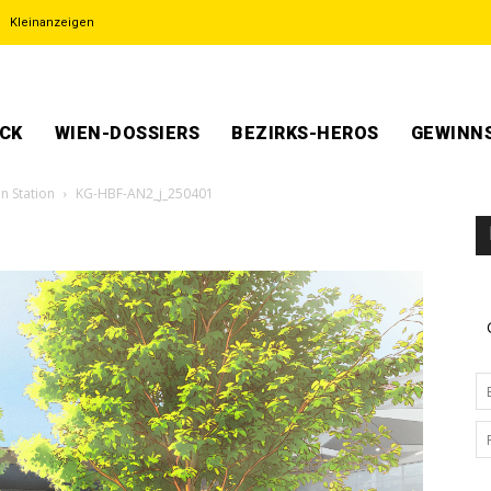
Kleinanzeigen
ECK
WIEN-DOSSIERS
BEZIRKS-HEROS
GEWINNS
 Station
KG-HBF-AN2_j_250401