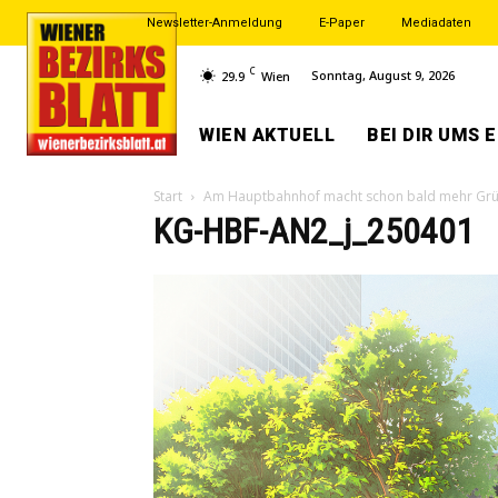
Newsletter-Anmeldung
E-Paper
Mediadaten
C
Sonntag, August 9, 2026
29.9
Wien
WIEN AKTUELL
BEI DIR UMS 
Start
Am Hauptbahnhof macht schon bald mehr Grün
KG-HBF-AN2_j_250401