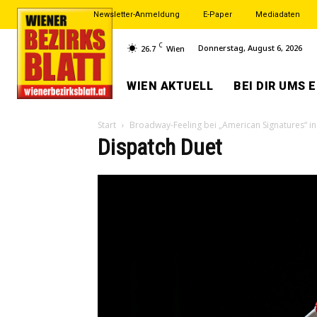
Newsletter-Anmeldung
E-Paper
Mediadaten
C
Donnerstag, August 6, 2026
26.7
Wien
WIEN AKTUELL
BEI DIR UMS 
Start
Broadway-Feeling bei „American Signatures“ i
Dispatch Duet