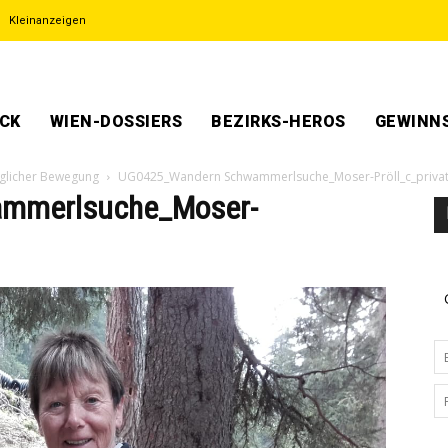
Kleinanzeigen
ECK
WIEN-DOSSIERS
BEZIRKS-HEROS
GEWINNS
täglicher Bewegung
UG0425_Wandern Schwammerlsuche_Moser-Pröll_c_priva
mmerlsuche_Moser-