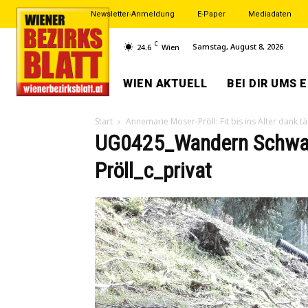
Newsletter-Anmeldung
E-Paper
Mediadaten
C
Samstag, August 8, 2026
24.6
Wien
WIEN AKTUELL
BEI DIR UMS 
Start
Annemarie Moser-Pröll: Fit bis ins Alter dank 
UG0425_Wandern Schwa
Pröll_c_privat