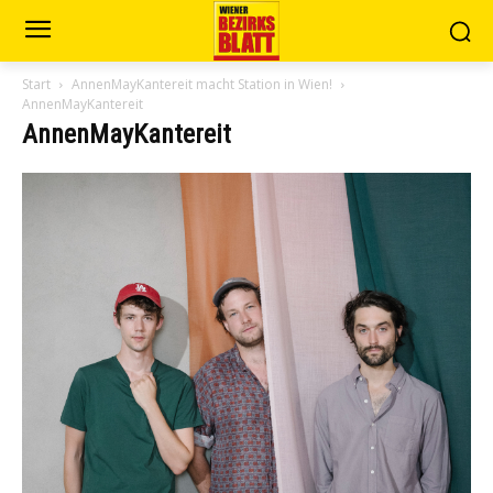
Start
AnnenMayKantereit macht Station in Wien!
AnnenMayKantereit
AnnenMayKantereit