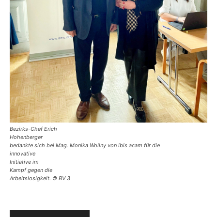
Bezirks-Chef Erich
Hohenberger
bedankte sich bei Mag. Monika Wollny von ibis acam für die
innovative
Initiative im
Kampf gegen die
Arbeitslosigkeit. © BV 3