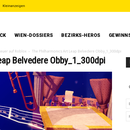
Kleinanzeigen
ECK
WIEN-DOSSIERS
BEZIRKS-HEROS
GEWINNS
teuer auf Roblox
The Philharmonics Art Leap Belvedere Obby_1_300dpi
eap Belvedere Obby_1_300dpi