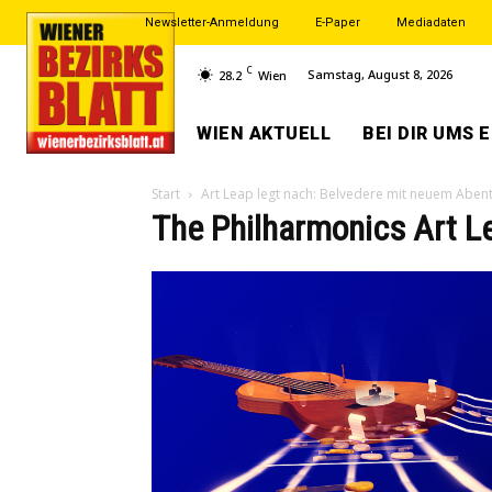
Newsletter-Anmeldung
E-Paper
Mediadaten
C
Samstag, August 8, 2026
28.2
Wien
WIEN AKTUELL
BEI DIR UMS 
Start
Art Leap legt nach: Belvedere mit neuem Aben
The Philharmonics Art L