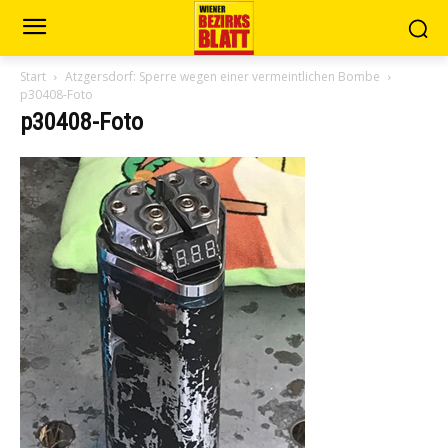
Start
Atzgersdorf: Sperre wegen einer vermeintlichen Bombe
p30408-Foto
p30408-Foto