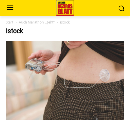
Start
Auch Marathon „geht“
istock
istock