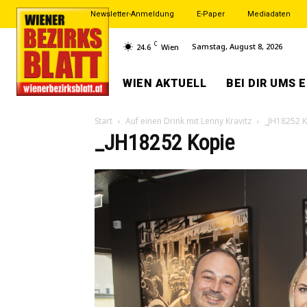
Newsletter-Anmeldung
E-Paper
Mediadaten
C
Samstag, August 8, 2026
24.6
Wien
WIEN AKTUELL
BEI DIR UMS 
Start
Auf einen Drink mit Lenny Kravitz
_JH18252 
_JH18252 Kopie