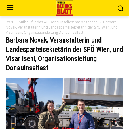
Start
Aufbau für das 41. Donauinselfest hat begonnen
Barbara
Novak, Veranstalterin und Landesparteisekretärin der SPÖ Wien, und
Visar Iseni, Organisationsleitung Donauinselfest
Barbara Novak, Veranstalterin und
Landesparteisekretärin der SPÖ Wien, und
Visar Iseni, Organisationsleitung
Donauinselfest