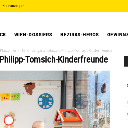
Kleinanzeigen
ECK
WIEN-DOSSIERS
BEZIRKS-HEROS
GEWINNS
Plätze frei
15-Kindergartenplätze-c-Philipp-Tomsich-Kinderfreunde
-Philipp-Tomsich-Kinderfreunde