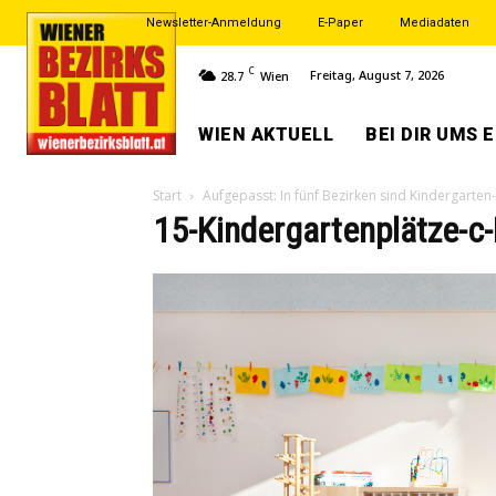
Newsletter-Anmeldung
E-Paper
Mediadaten
C
Freitag, August 7, 2026
28.7
Wien
WIEN AKTUELL
BEI DIR UMS 
Start
Aufgepasst: In fünf Bezirken sind Kindergarten-
15-Kindergartenplätze-c