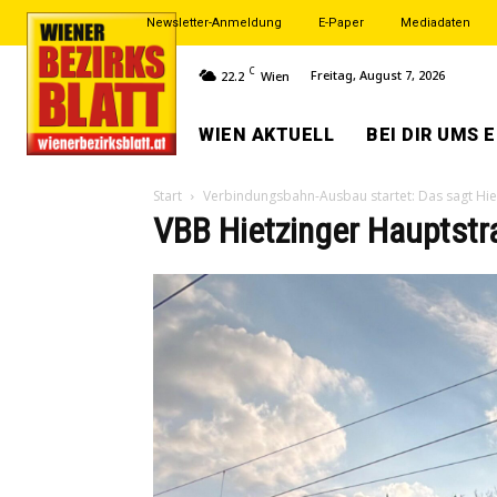
Newsletter-Anmeldung
E-Paper
Mediadaten
C
Freitag, August 7, 2026
22.2
Wien
WIEN AKTUELL
BEI DIR UMS 
Start
Verbindungsbahn-Ausbau startet: Das sagt Hie
VBB Hietzinger Hauptstr