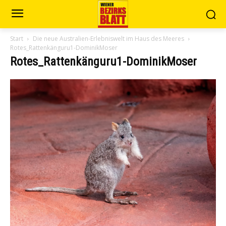
Start
Die neue Australien-Erlebniswelt im Haus des Meeres
Rotes_Rattenkänguru1-DominikMoser
Rotes_Rattenkänguru1-DominikMoser